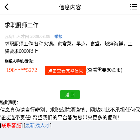
信息内容
求职厨师工作
瓦房店人才网 2026.08.09
举报
求职厨师工作 各种火锅。家常菜。早点。食堂。烧烤海鲜，工
资要求6000以上
联系人手机/微信：
(查看需要80金币)
198****5272
点击查看完整信息
特此声明：
信息真伪请自行辨别，求职应聘须谨慎，网站对此不承担任何保
证或连带责任! 希望我们的平台能为您带来更多的便利！
[
联系客服
]
[
最新找人才
]