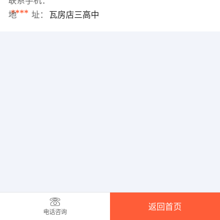
联系手机：
****
地 址：
瓦房店三高中
返回首页
电话咨询