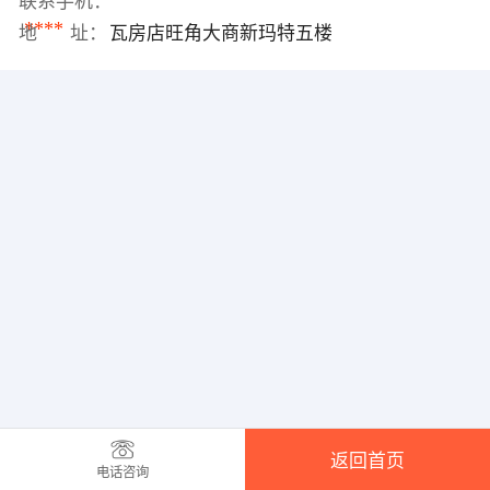
联系手机：
****
地 址：
瓦房店旺角大商新玛特五楼
返回首页
电话咨询